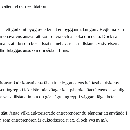
vatten, el och ventilation
e ha ett godkänt bygglov eller att en bygganmälan görs. Reglerna kan
innehavarens ansvar att kontrollera och ansöka om detta. Dock så
tik att du som bostadsrättsinnehavare har tillstånd av styrelsen att
tid biläggas ansökan om sådant finns.
.
nstruktör konsulteras få att inte byggnadens hållfasthet riskeras.
 även ingrepp i icke bärande väggar kan påverka lägenhetens väsentligt
relsens tillstånd innan du gör några ingrepp i väggar i lägenheten.
sätt. Ange vilka auktoriserade entreprenörer du planerar att använda i
 som entreprenören är auktoriserad (t.ex. el och vvs m.m.).