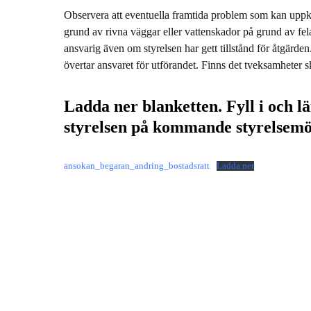
Observera att eventuella framtida problem som kan upp
grund av rivna väggar eller vattenskador på grund av fel
ansvarig även om styrelsen har gett tillstånd för åtgärde
övertar ansvaret för utförandet. Finns det tveksamheter sk
Ladda ner blanketten. Fyll i och l
styrelsen på kommande styrelsemö
ansokan_begaran_andring_bostadsratt
Ladda ner