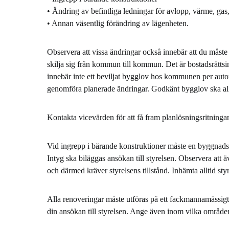
• Ändring av befintliga ledningar för avlopp, värme, gas, 
• Annan väsentlig förändring av lägenheten.
Observera att vissa ändringar också innebär att du måst
skilja sig från kommun till kommun. Det är bostadsrätts
innebär inte ett beviljat bygglov hos kommunen per automa
genomföra planerade ändringar. Godkänt bygglov ska all
Kontakta vicevärden för att få fram planlösningsritningar
Vid ingrepp i bärande konstruktioner måste en byggnadsko
Intyg ska biläggas ansökan till styrelsen. Observera att
och därmed kräver styrelsens tillstånd. Inhämta alltid sty
Alla renoveringar måste utföras på ett fackmannamässigt 
din ansökan till styrelsen. Ange även inom vilka områden