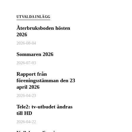
UTVALDA INLÄGG
Återbruksboden hösten
2026
2026-08-04
Sommaren 2026
2026-07-03
Rapport från
föreningsstämman den 23
april 2026
2026-04-23
Tele2: tv-utbudet ändras
till HD
2026-04-22