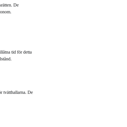
srätten. De
 honom.
llåtna tid för detta
llstånd.
r tvätthallarna. De