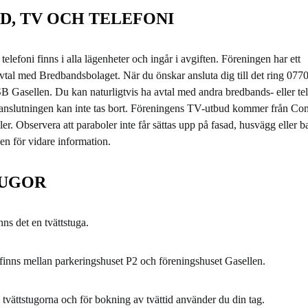
D, TV OCH TELEFONI
elefoni finns i alla lägenheter och ingår i avgiften. Föreningen har ett
vtal med Bredbandsbolaget. När du önskar ansluta dig till det ring 07
SB Gasellen. Du kan naturligtvis ha avtal med andra bredbands- eller t
panslutningen kan inte tas bort. Föreningens TV-utbud kommer från 
ler. Observera att paraboler inte får sättas upp på fasad, husvägg eller 
n för vidare information.
TUGOR
nns det en tvättstuga.
finns mellan parkeringshuset P2 och föreningshuset Gasellen.
 tvättstugorna och för bokning av tvättid använder du din tag.