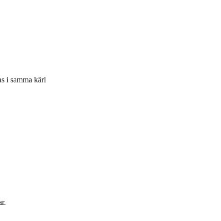
as i samma kärl
r.