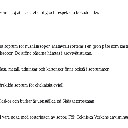
kom ihåg att städa efter dig och respektera bokade tider.
era soprum för hushållssopor. Matavfall sorteras i en grön påse som kast
lssopor. De gröna påsarna hämtas i grovtvättstugan.
plast, metall, tidningar och kartonger finns också i soprummen.
ärskilda soprum för eltekniskt avfall.
flaskor och burkar är uppställda på Skäggetorpsgatan.
id vara noga med sorteringen av sopor. Följ Tekniska Verkens anvisninga