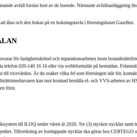
ande avfall forslas bort av de boende. Närmaste avfallsanläggning fin
 att låna och den bokas på en bokningstavla i föreningshuset Gasellen.
ÄLAN
arar för fastighetsskötsel och reparationsarbeten inom bostadsrättsför
ia telefon 020-140 16 16 eller via webbformulär på hemsidan. Felanmäl
 till vicevärden. Är du osäker vilka fel som föreningen står för, kontakt
dsrättsinnehavaren kan mot kostnad beställa el- och VVS-arbeten av H
n först.
åssystem till ILOQ under våren år 2020. Tre (3) stycken nycklar samt tr
ägenhet. Tillverkning av borttappade nycklar ska göras hos CERTEGO o