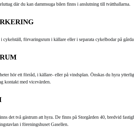
eluttag där du kan dammsuga bilen finns i anslutning till tvätthallarna.
RKERING
i cykelställ, förvaringsrum i källare eller i separata cykelbodar på gårda
SRUM
heter hör ett förråd, i källare- eller på vindsplan. Önskas du hyra ytterli
ag kontakt med vicevärden.
M
inns det två gästrum att hyra. De finns på Storgården 40, bredvid fastig
ngstavlan i föreningshuset Gasellen.