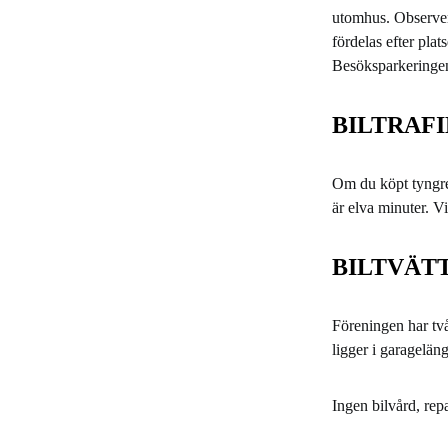
utomhus. Observera
fördelas efter plat
Besöksparkeringen 
BILTRAF
Om du köpt tyngre v
är elva minuter. Vid
BILTVÄT
Föreningen har två
ligger i garagelä
Ingen bilvård, rep