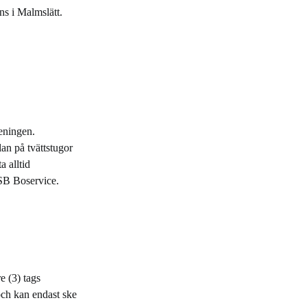
ns i Malmslätt.
eningen.
an på tvättstugor
a alltid
SB Boservice.
e (3) tags
ch kan endast ske