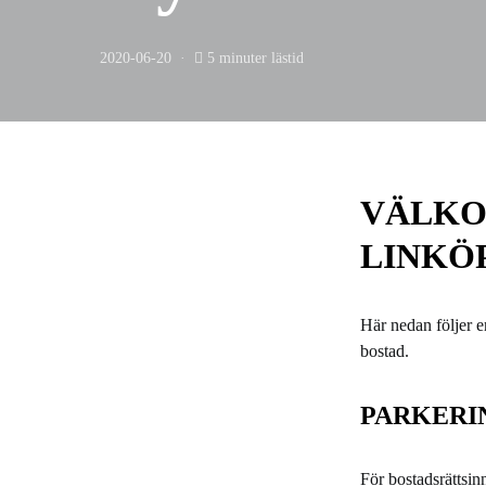
2020-06-20
5 minuter lästid
VÄLKOM
LINKÖ
Här nedan följer e
bostad.
PARKERI
För bostadsrättsin