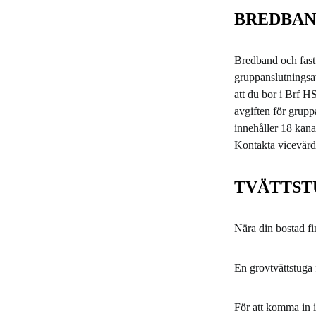
BREDBAN
Bredband och fast t
gruppanslutningsa
att du bor i Brf H
avgiften för grup
innehåller 18 kana
Kontakta vicevärde
TVÄTTS
Nära din bostad fi
En grovtvättstuga 
För att komma in i