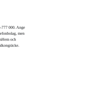
70-777 000. Ange
elefonbolag, men
ComHem och
balkongräcke.