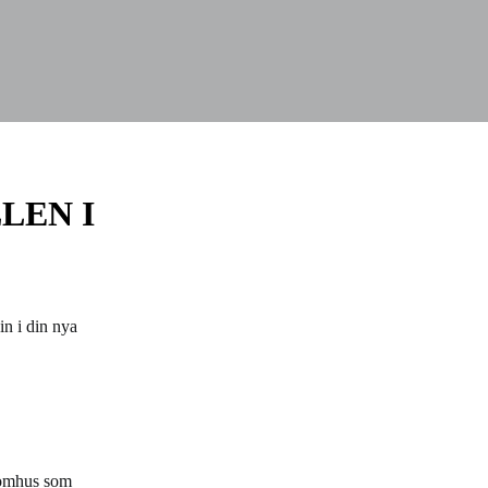
LEN I
in i din nya
inomhus som