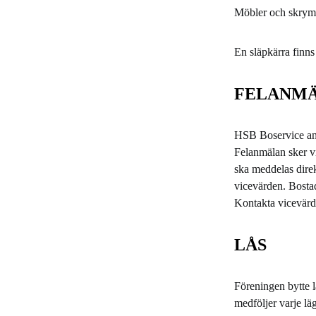
Möbler och skrymm
En släpkärra finns
FELANM
HSB Boservice ansv
Felanmälan sker v
ska meddelas direkt
vicevärden. Bosta
Kontakta vicevärde
LÅS
Föreningen bytte l
medföljer varje l