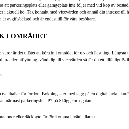
 att parkeringsplats eller garageplats inte följer med vid köp av bostad
ser i aktuell kö. Tag kontakt med vicevärden och anmäl ditt intresse till
är avgiftsbelagd och är endast till för våra besökare.
IK I OMRÅDET
aror är det tillåtet att köra in i området för ur- och ilastning. Längsta ti
 in- eller utflyttning, vänd dig till vicevärden så får du ett tillfälligt P-ti
T
 tvätthallar för fordon. Bokning sker med tagg på en digital tavla utanfö
ngan närmast parkeringshus P2 på Skäggetorpsgatan.
arationer eller däckbyte får förekomma i tvätthallarna.