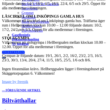
följande datum: 14/1, 16/2, 4/3, 18/3, 22/4, 6/5 och 29/5. Öppet för
Stadgar HSB brf. Gasellen
alla medlemmar i föreningen.
Renovering
Gymmet
LÄSCIRKEL OM LINKÖPINGS GAMLA HUS
Snickeriet
Välkommen till läscirkel om Linköpings gamla hus. Träffarna äger
Bastu och pingsrum
rum i Hellbergsalen klockan 10.00 – 12.00 följande datum: 10/2,
Hellbergssalen
17/2, 24/2 och 3/3. Öppet för alla medlemmar i föreningen.
Uthyrningsrum
Gaselleninfo
STOLSGYMPA
Dokumentsamling
Välkommen på stolsgympa i Hellbergsalen mellan klockan 10.00 –
Ny medlem
12.00. Öppet för alla medlemmar i föreningen.
KONTAKTA OSS
Gympan är följande datum: 19/1, 26/1, 2/2, 16/2, 23/2, 2/3, 16/3,
23/3, 30/3, 13/4, 20/4, 27/4, 11/5, 18/5, 25/5, 1/6 och 8/6.
Ingen föranmälan krävs. Hellberggsalen ligger i föreningshuset på
Skäggetorpsgatan 6. Välkommen!
Image by freepik
— FÖREGÅENDE ARTIKEL
Biltvätthallar