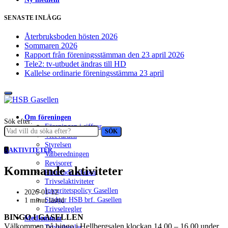
SENASTE INLÄGG
Återbruksboden hösten 2026
Sommaren 2026
Rapport från föreningsstämman den 23 april 2026
Tele2: tv-utbudet ändras till HD
Kallelse ordinarie föreningsstämma 23 april
Om föreningen
Sök efter:
Föreningen i siffror
SÖK
Vicevärden
Styrelsen
A
AKTIVITETER
Valberedningen
Revisorer
Kommande aktiviteter
Planerade arbeten
Trivselaktiviteter
Integritetspolicy Gasellen
2026-01-12
Stadgar HSB brf. Gasellen
1 minut lästid
Trivselregler
BINGO I GASELLEN
Medlemmar
Välkommen på bingo i Hellbergsalen klockan 14.00 – 16.00 under
Trivselregler