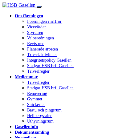
Om föreningen
Föreningen i siffror
Vicevärden
Styrelsen
Valberedningen
Revisorer
Planerade arbeten
Trivselaktiviteter
Integritetspolicy Gasellen
Stadgar HSB brf. Gasellen
Trivselregler
Medlemmar
Trivselregler
Stadgar HSB brf. Gasellen
Renovering
Gymmet
Snickeriet
Bastu och pingsrum
Hellbergssalen
Uthyrningsrum
Gaselleninfo
Dokumentsamling
Ny medlem