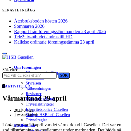
SENASTE INLÄGG
Återbruksboden hösten 2026
Sommaren 2026
Rapport från föreningsstämman den 23 april 2026
Tele2: tv-utbudet ändras till HD
Kallelse ordinarie föreningsstämma 23 april
Om föreningen
Sök efter:
Föreningen i siffror
SÖK
Vicevärden
Styrelsen
A
AKTIVITETER
Valberedningen
Revisorer
Vårmarknad 29 april
Planerade arbeten
Trivselaktiviteter
Integritetspolicy Gasellen
2023-04-29
Stadgar HSB brf. Gasellen
1 minut lästid
Trivselregler
Lördagen den 29 april var det vårmarknad i Gasellen. Det var en
Medlemmar
god tillströmning av medlemmar under marknaden. Det bjöds på
Trivselregler