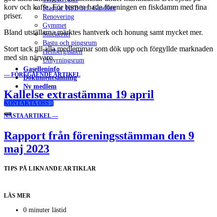
korv och kaffe. För barnen hade föreningen en fiskdamm med fina
Stadgar HSB brf. Gasellen
priser.
Renovering
Gymmet
Bland utställarna märktes hantverk och honung samt mycket mer.
Snickeriet
Bastu och pingsrum
Stort tack till alla medlemmar som dök upp och förgyllde marknaden
Hellbergssalen
med sin närvaro.
Uthyrningsrum
Gaselleninfo
— FÖREGÅENDE ARTIKEL
Dokumentsamling
Ny medlem
Kallelse extrastämma 19 april
KONTAKTA OSS
NÄSTA ARTIKEL —
Rapport från föreningsstämman den 9
maj 2023
TIPS PÅ LIKNANDE ARTIKLAR
LÄS MER
0 minuter lästid