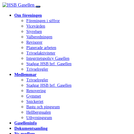
Om föreningen
Föreningen i siffror
Vicevärden
Styrelsen
Valberedningen
Revisorer
Planerade arbeten
Trivselaktiviteter
Integritetspolicy Gasellen
Stadgar HSB brf. Gasellen
Trivselregler
Medlemmar
Trivselregler
Stadgar HSB brf. Gasellen
Renovering
Gymmet
Snickeriet
Bastu och pingsrum
Hellbergssalen
Uthyrningsrum
Gaselleninfo
Dokumentsamling
Ny medlem