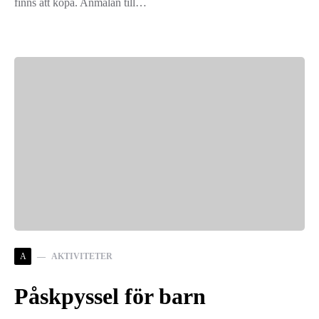
finns att köpa. Anmälan till…
A
AKTIVITETER
Påskpyssel för barn