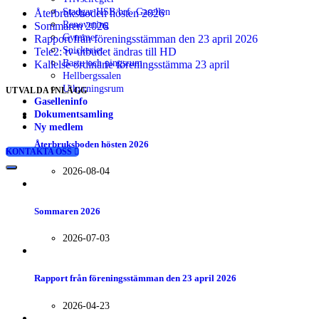
Stadgar HSB brf. Gasellen
Återbruksboden hösten 2026
Renovering
Sommaren 2026
Gymmet
Rapport från föreningsstämman den 23 april 2026
Snickeriet
Tele2: tv-utbudet ändras till HD
Bastu och pingsrum
Kallelse ordinarie föreningsstämma 23 april
Hellbergssalen
Uthyrningsrum
UTVALDA INLÄGG
Gaselleninfo
Dokumentsamling
Ny medlem
Återbruksboden hösten 2026
KONTAKTA OSS
2026-08-04
Sommaren 2026
2026-07-03
Rapport från föreningsstämman den 23 april 2026
2026-04-23