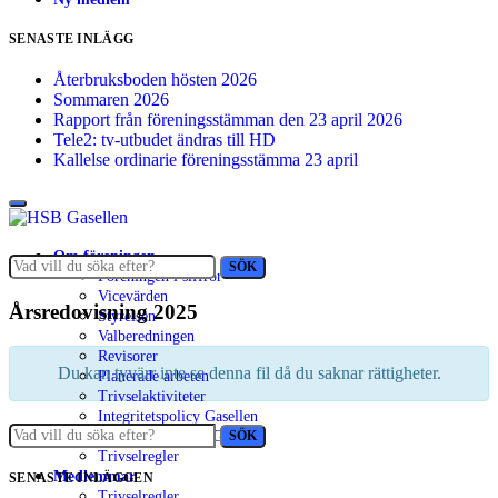
SENASTE INLÄGG
Återbruksboden hösten 2026
Sommaren 2026
Rapport från föreningsstämman den 23 april 2026
Tele2: tv-utbudet ändras till HD
Kallelse ordinarie föreningsstämma 23 april
Om föreningen
Sök
SÖK
Föreningen i siffror
efter:
Vicevärden
Årsredovisning 2025
Styrelsen
Valberedningen
Revisorer
Du kan tyvärr inte se denna fil då du saknar rättigheter.
Planerade arbeten
Trivselaktiviteter
Integritetspolicy Gasellen
Sök
SÖK
Stadgar HSB brf. Gasellen
efter:
Trivselregler
Medlemmar
SENASTE INLÄGGEN
Trivselregler