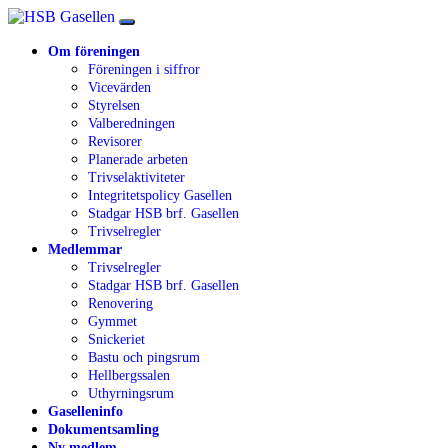
Om föreningen
Föreningen i siffror
Vicevärden
Styrelsen
Valberedningen
Revisorer
Planerade arbeten
Trivselaktiviteter
Integritetspolicy Gasellen
Stadgar HSB brf. Gasellen
Trivselregler
Medlemmar
Trivselregler
Stadgar HSB brf. Gasellen
Renovering
Gymmet
Snickeriet
Bastu och pingsrum
Hellbergssalen
Uthyrningsrum
Gaselleninfo
Dokumentsamling
Ny medlem