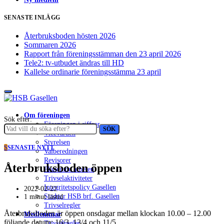
SENASTE INLÄGG
Återbruksboden hösten 2026
Sommaren 2026
Rapport från föreningsstämman den 23 april 2026
Tele2: tv-utbudet ändras till HD
Kallelse ordinarie föreningsstämma 23 april
Om föreningen
Sök efter:
Föreningen i siffror
SÖK
Vicevärden
Styrelsen
S
SENASTE NYTT
Valberedningen
Revisorer
Återbruksboden öppen
Planerade arbeten
Trivselaktiviteter
Integritetspolicy Gasellen
2022-02-22
Stadgar HSB brf. Gasellen
1 minut lästid
Trivselregler
Återbruksboden är öppen onsdagar mellan klockan 10.00 – 12.00
Medlemmar
följande datum: 16/3, 13/4 och 11/5.
Trivselregler