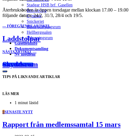
Stadgar HSB brf. Gasellen
Återbruksboden är öppen torsdagar mellan klockan 17.00 – 19.00
Renovering
följande datum: 24/2, 31/3, 28/4 och 19/5.
Gymmet
Snickeriet
— FÖREGÅENDE ARTIKEL
Bastu och pingsrum
Hellbergssalen
Laddstolpar
Uthyrningsrum
Gaselleninfo
Dokumentsamling
NÄSTA ARTIKEL —
Ny medlem
Skyddsrum
KONTAKTA OSS
TIPS PÅ LIKNANDE ARTIKLAR
LÄS MER
1 minut lästid
S
SENASTE NYTT
Rapport från medlemssamtal 15 mars