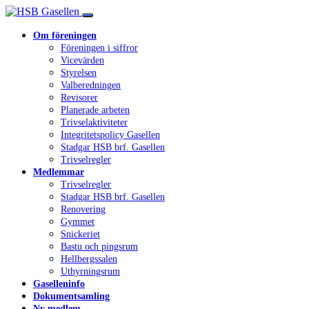
Om föreningen
Föreningen i siffror
Vicevärden
Styrelsen
Valberedningen
Revisorer
Planerade arbeten
Trivselaktiviteter
Integritetspolicy Gasellen
Stadgar HSB brf. Gasellen
Trivselregler
Medlemmar
Trivselregler
Stadgar HSB brf. Gasellen
Renovering
Gymmet
Snickeriet
Bastu och pingsrum
Hellbergssalen
Uthyrningsrum
Gaselleninfo
Dokumentsamling
Ny medlem